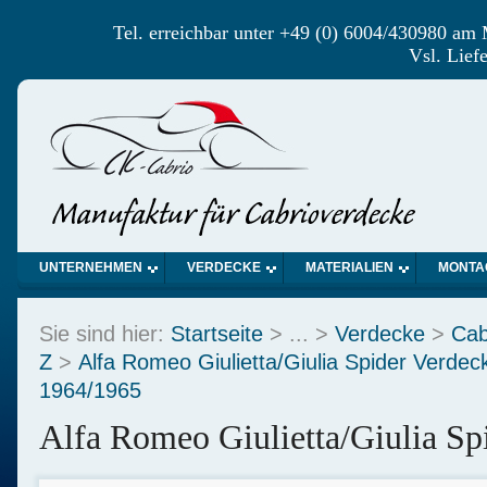
Tel. erreichbar unter +49 (0) 6004/430980 am
Vsl. Lief
UNTERNEHMEN
VERDECKE
MATERIALIEN
MONTA
Sie sind hier:
Startseite
> ... >
Verdecke
>
Cab
Z
>
Alfa Romeo Giulietta/Giulia Spider Verdec
1964/1965
Alfa Romeo Giulietta/Giulia Sp