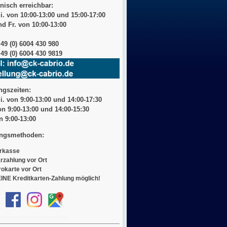
nisch erreichbar:
i. von 10:00-13:00 und 15:00-17:00
d Fr. von 10:00-13:00
+49 (0) 6004 430 980
49 (0) 6004 430 9819
ngszeiten:
i. von 9:00-13:00 und 14:00-17:30
on 9:00-13:00 und 14:00-15:30
on
9:00-13:00
ngsmethoden:
rkasse
rzahlung vor Ort
rokarte vor Ort
INE Kreditkarten-Zahlung möglich!