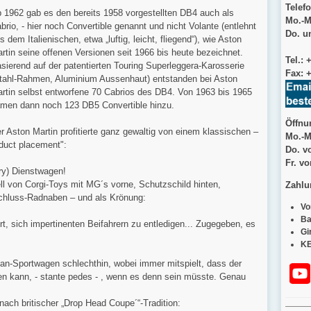
Telefo
 1962 gab es den bereits 1958 vorgestellten DB4 auch als
Mo.-M
brio, - hier noch Convertible genannt und nicht Volante (entlehnt
Do. un
s dem Italienischen, etwa „luftig, leicht, fliegend“), wie Aston
rtin seine offenen Versionen seit 1966 bis heute bezeichnet.
Tel.: 
sierend auf der patentierten Touring Superleggera-Karosserie
Fax:
+
tahl-Rahmen, Aluminium Aussenhaut) entstanden bei Aston
rtin selbst entworfene 70 Cabrios des DB4. Von 1963 bis 1965
men dann noch 123 DB5 Convertible hinzu.
Öffnu
r Aston Martin profitierte ganz gewaltig von einem klassischen –
Mo.-M
duct placement":
Do. v
Fr. v
y) Dienstwagen!
ll von Corgi-Toys mit MG´s vorne, Schutzschild hinten,
Zahlu
chluss-Radnaben – und als Krönung:
Vo
Ba
rt, sich impertinenten Beifahrern zu entledigen... Zugegeben, es
Gi
KE
eman-Sportwagen schlechthin, wobei immer mitspielt, dass der
 kann, - stante pedes - , wenn es denn sein müsste. Genau
nach britischer „Drop Head Coupe´“-Tradition: