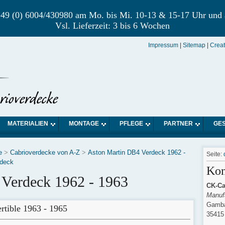
r +49 (0) 6004/430980 am Mo. bis Mi. 10-13 & 15-17 Uhr und
Vsl. Lieferzeit: 3 bis 6 Wochen
Impressum
|
Sitemap
|
Crea
MATERIALIEN
MONTAGE
PFLEGE
PARTNER
GE
e
>
Cabrioverdecke von A-Z
>
Aston Martin DB4 Verdeck 1962 -
Seite:
rdeck
Kon
Verdeck 1962 - 1963
CK-Ca
Manufa
Gamba
tible 1963 - 1965
35415