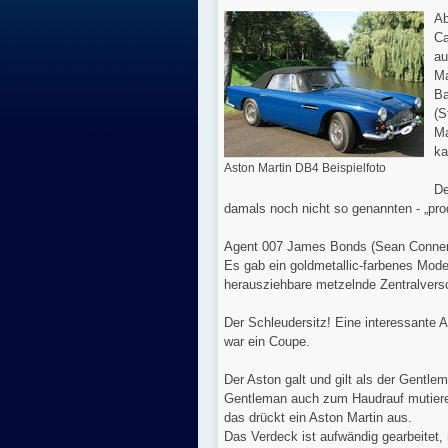
Ab
Ca
au
Ma
Ba
(S
Ma
ka
Aston Martin DB4 Beispielfoto
De
damals noch nicht so genannten - „pro
Agent 007 James Bonds (Sean Conner
Es gab ein goldmetallic-farbenes Mode
herausziehbare metzelnde Zentralvers
Der Schleudersitz! Eine interessante A
war ein Coupe.
Der Aston galt und gilt als der Gentl
Gentleman auch zum Haudrauf mutieren
das drückt ein Aston Martin aus.
Das Verdeck ist aufwändig gearbeitet, 