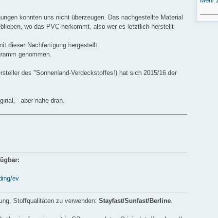
Mehr 
igungen konnten uns nicht überzeugen. Das nachgestellte Material
geblieben, wo das PVC herkommt, also wer es letztlich herstellt
it dieser Nachfertigung hergestellt.
rogramm genommen.
teller des "Sonnenland-Verdeckstoffes!) hat sich 2015/16 der
ginal, - aber nahe dran.
fügbar:
ding/ev
ung, Stoffqualitäten zu verwenden:
Stayfast/Sunfast/
Berline
.