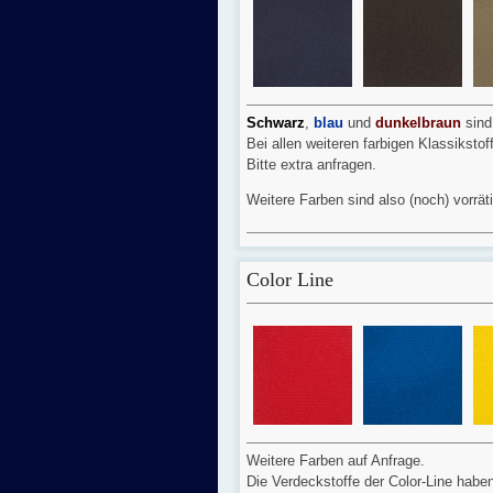
Schwarz
,
blau
und
dunkelbraun
sind
Bei allen weiteren farbigen Klassiksto
Bitte extra anfragen.
Weitere Farben sind also (noch) vorrät
Color Line
Weitere Farben auf Anfrage.
Die Verdeckstoffe der Color-Line habe