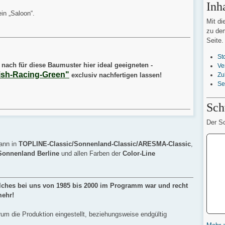
Inh
in „Saloon“.
Mit di
zu dem
Seite.
St
nach für diese Baumuster hier ideal geeigneten -
Ve
tish-Racing-Green"
Zu
exclusiv nachfertigen lassen!
Se
Sch
Der Sc
ann in
TOPLINE-Classic/Sonnenland-Classic/ARESMA-Classic
,
Sonnenland Berline
und allen Farben der
Color-Line
welches bei uns von 1985 bis 2000 im Programm war und recht
mehr!
rum die Produktion eingestellt, beziehungsweise endgültig