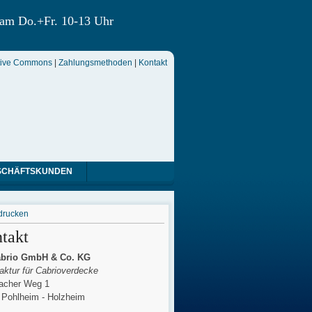
 am Do.+Fr. 10-13 Uhr
tive Commons
|
Zahlungsmethoden
|
Kontakt
SCHÄFTSKUNDEN
drucken
takt
brio GmbH & Co. KG
ktur für Cabrioverdecke
cher Weg 1
 Pohlheim - Holzheim