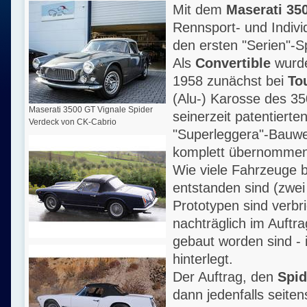
Mit dem
Maserati 35
Rennsport- und Indivi
den ersten "Serien"-
Als
Convertible
wurd
1958 zunächst bei
To
(Alu-) Karosse des 35
Maserati 3500 GT Vignale Spider
seinerzeit patentierte
Verdeck von CK-Cabrio
"Superleggera"-Bauwe
komplett übernommen
Wie viele Fahrzeuge be
entstanden sind (zwei
Prototypen sind verbri
nachträglich im Auftr
gebaut worden sind - i
hinterlegt.
Der Auftrag, den
Spid
dann jedenfalls seite