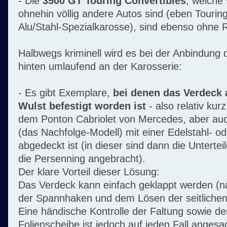
- Die
3500 GT Touring Convertibles
, welche
ohnehin völlig andere Autos sind (eben Tourin
Alu/Stahl-Spezialkarosse), sind ebenso ohne 
Halbwegs kriminell wird es bei der Anbindun
hinten umlaufend an der Karosserie:
- Es gibt Exemplare,
bei denen das Verdeck
Wulst befestigt worden ist
- also relativ kur
dem Ponton Cabriolet von Mercedes, aber auc
(das Nachfolge-Modell) mit einer Edelstahl- o
abgedeckt ist (in dieser sind dann die Untertei
die Persenning angebracht).
Der klare Vorteil dieser Lösung:
Das Verdeck kann einfach geklappt werden (
der Spannhaken und dem Lösen der seitlichen
Eine händische Kontrolle der Faltung sowie d
Folienscheibe ist jedoch auf jeden Fall angesag