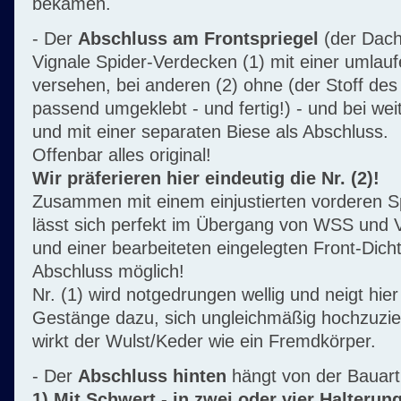
bekamen.
- Der
Abschluss am Frontspriegel
(der Dachs
Vignale Spider-Verdecken (1) mit einer uml
versehen, bei anderen (2) ohne (der Stoff de
passend umgeklebt - und fertig!) - und bei we
und mit einer separaten Biese als Abschluss.
Offenbar alles original!
Wir präferieren hier eindeutig die Nr. (2)!
Zusammen mit einem einjustierten vorderen Sp
lässt sich perfekt im Übergang von WSS und 
und einer bearbeiteten eingelegten Front-Dicht
Abschluss möglich!
Nr. (1) wird notgedrungen wellig und neigt hie
Gestänge dazu, sich ungleichmäßig hochzuzieh
wirkt der Wulst/Keder wie ein Fremdkörper.
- Der
Abschluss hinten
hängt von der Bauart
1) Mit Schwert - in zwei oder vier Halterun