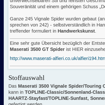
unverwechselbaren Stil und feinsten Geschma
Souveränität und einem gehörigen Schuss „Do
Ganze 245 Vignale Spider wurden gebaut (an
sprechen von 242) - selbstverständlich in Han
treffender formuliert in
Handwerkskunst
.
Eine sehr gute Übersicht bezüglich der Ents
Maserati 3500 GT Spider
ist HIER einzuseh
http://www.maserati-alfieri.co.uk/alfieri194.ht
Stoffauswahl
Das
Maserati 3500 Vignale Spider
/Touring 
kann in
TOPLINE-Classic/
Sonnenland-Clas
HAARTZ-Stayfast/TOPLINE-Sunfast, Sonnen
gefertigt werden.