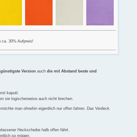
n ca. 30% Aufpreis!
e
günstigste Version
auch
die mit Abstand beste und
rst kaputt.
 sie logischerweise auch nicht brechen.
 möchte man ohnehin eigentlich nur offen fahren. Das Verdeck
elassener Heckscheibe halb offen fährt.
entlich so mögen.