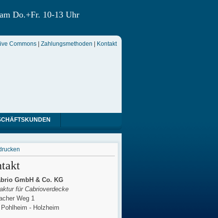
 am Do.+Fr. 10-13 Uhr
tive Commons
|
Zahlungsmethoden
|
Kontakt
SCHÄFTSKUNDEN
drucken
takt
brio GmbH & Co. KG
ktur für Cabrioverdecke
cher Weg 1
 Pohlheim - Holzheim