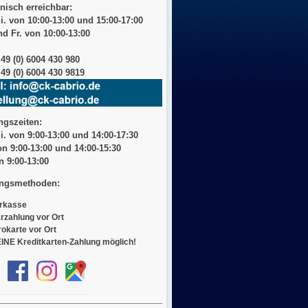
nisch erreichbar:
i. von 10:00-13:00 und 15:00-17:00
d Fr. von 10:00-13:00
+49 (0) 6004 430 980
49 (0) 6004 430 9819
ngszeiten:
i. von 9:00-13:00 und 14:00-17:30
on 9:00-13:00 und 14:00-15:30
on
9:00-13:00
ngsmethoden:
rkasse
rzahlung vor Ort
rokarte vor Ort
INE Kreditkarten-Zahlung möglich!