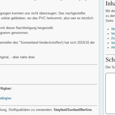
Inh
Mit di
rtigungen konnten uns nicht überzeugen. Das nachgestellte
zu dem
ist unklar geblieben, wo das PVC herkommt, also wer es letztlich
Seite.
mit dieser Nachfertigung hergestellt.
St
Programm genommen.
Ve
Zu
steller des "Sonnenland-Verdeckstoffes!) hat sich 2015/16 der
Se
Al
iginal, - aber nahe dran.
Sch
Der Sc
rfügbar:
oding/ev
lung, Stoffqualitäten zu verwenden:
Stayfast/Sunfast/
Berline
.