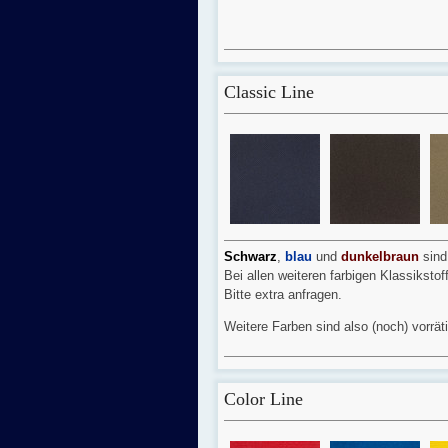
Classic Line
Schwarz
,
blau
und
dunkelbraun
sind
Bei allen weiteren farbigen Klassiksto
Bitte extra anfragen.
Weitere Farben sind also (noch) vorrät
Color Line