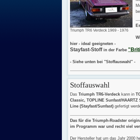
Mo
be
Es
Triumph TR6 Verdeck 1969 - 1976
Wi
hier - ideal geeigneten -
Stayfast-Stoff
"Bri
in der Farbe
- Siehe unten bei "Stoffauswahl" -
Stoffauswahl
Das
Triumph TR6-Verdeck
kann in
T
Classic, TOPLINE Sunfast/HAARTZ 
Line (Stayfast/Sunfast)
gefertigt werd
Das für die Triumph-Roadster origin
im Programm war und recht viel vera
Der Hersteller hat um das Jahr 2000 h