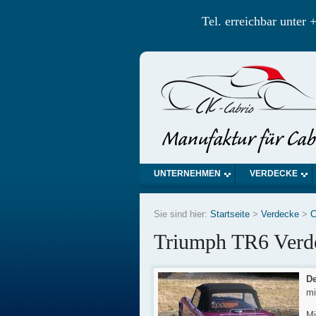
Tel. erreichbar unte
UNTERNEHMEN
VERDECKE
Sie sind hier:
Startseite
>
Verdecke
>
C
Triumph TR6 Verd
De
mi
Mi