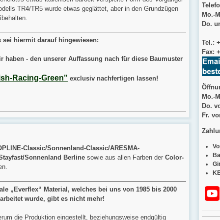
Telefo
dells TR4/TR5 wurde etwas geglättet, aber in den Grundzügen
Mo.-M
ibehalten.
Do. un
 sei hiermit darauf hingewiesen:
Tel.: 
Fax:
+
r haben - den unserer Auffassung nach für diese Baumuster
tish-Racing-Green"
exclusiv nachfertigen lassen!
Öffnu
Mo.-M
Do. v
Fr. v
Zahlu
Vo
OPLINE-Classic/Sonnenland-Classic/ARESMA-
Ba
Stayfast/Sonnenland Berline
sowie aus allen Farben der
Color-
Gi
en.
KE
ale „Everflex“ Material, welches bei uns von 1985 bis 2000
rbeitet wurde, gibt es nicht mehr!
erum die Produktion eingestellt, beziehungsweise endgültig