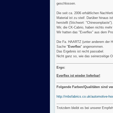
geschlossen.
Die seit ca. 2006 erhältlichen Nachfe
Material ist zu steif. Darüber hinaus 
herstellt (Stichwort: "Chinesenplaste").
Wir, die CK-Cabrio, haben nichts mehr 
Wir hatten das "Everflex" aus dem 
Die Fa. HAARTZ (unter anderem der Her
Sache "
Everflex
" angenommen.
Das Ergebnis ist recht passabel.
Nicht ganz so, wie das seinerzeitige Or
Ergo:
Everflex ist wieder lieferbar!
Folgende Farben/Qualitäten sind ve
http://mbsfabrics.co.uk/automotive-ho
Trotzdem bleibt es bei unserer Empfeh