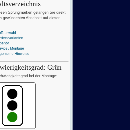
altsverzeichnis
esen Sprungmarken gelangen Sie direkt
 gewünschten Abschnitt auf dieser
offauswahl
rdeckvarianten
behör
rvice / Montage
lgemeine Hinweise
wierigkeitsgrad: Grün
hwierigkeitsgrad bei der Montage: