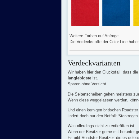
Weitere Farben auf Anfrage.
Die Verdeckstoffe der Color-Line habe
Verdeckvarianten
Wir haben hier den Glücksfall, dass di
langlebigste
ist.
Sparen ohne Verzicht.
Die Seitenscheiben gehen meistens zue
Wenn diese weggelassen werden, können
Und einen kernigen britischen Roadster
lindert doch nur den Notfall: Starkregen.
Was allerdings nicht zu entkräften ist:
Wenn der Besitzer gerne mit herunter g
Es gibt Roadster-Besitzer, die es geleg