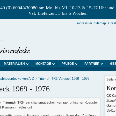
r +49 (0) 6004/430980 am Mo. bis Mi. 10-13 & 15-17 Uhr und
Vsl. Lieferzeit: 3 bis 6 Wochen
Impressum
|
Sitemap
|
Crea
MATERIALIEN
MONTAGE
PFLEGE
PARTNER
GE
abrioverdecke von A-Z
>
Triumph TR6 Verdeck 1969 - 1976
Seite:
eck 1969 - 1976
Kon
CK-Ca
Manufa
r Triumph TR6
, ein charismatischer, kerniger britischer Roadster
Gamba
t Karmann (!)-Design!
35415
chelottis etwas italienisch-barock-verspielte Form des Vorgänger-