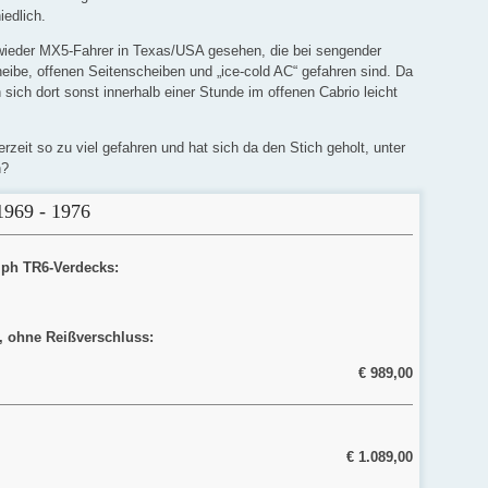
edlich.
wieder MX5-Fahrer in Texas/USA gesehen, die bei sengender
ibe, offenen Seitenscheiben und „ice-cold AC“ gefahren sind. Da
ich dort sonst innerhalb einer Stunde im offenen Cabrio leicht
erzeit so zu viel gefahren und hat sich da den Stich geholt, unter
n?
969 - 1976
mph TR6-Verdecks:
rt, ohne Reißverschluss:
€ 989,00
€ 1.089,00