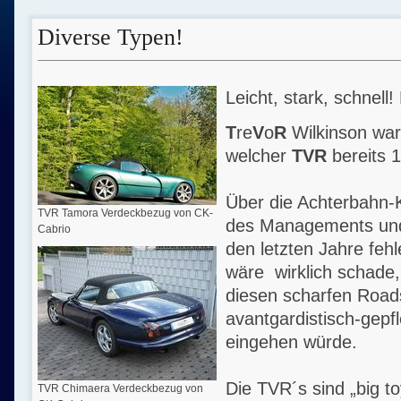
Diverse Typen!
Leicht, stark, schnell!
T
re
V
o
R
Wilkinson war
welcher
TVR
bereits 
Über die Achterbahn-K
TVR Tamora Verdeckbezug von CK-
des Managements und
Cabrio
den letzten Jahre feh
wäre wirklich schade,
diesen scharfen Road
avantgardistisch-gepfl
eingehen würde.
Die TVR´s sind „big to
TVR Chimaera Verdeckbezug von