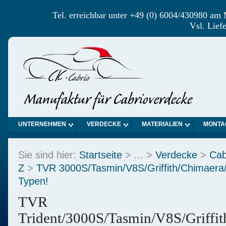
Tel. erreichbar unter +49 (0) 6004/430980 am
Vsl. Lief
UNTERNEHMEN
VERDECKE
MATERIALIEN
MONTA
Sie sind hier:
Startseite
> ... >
Verdecke
>
Cab
Z
>
TVR 3000S/Tasmin/V8S/Griffith/Chimaera/
Typen!
TVR
Trident/3000S/Tasmin/V8S/Griffi