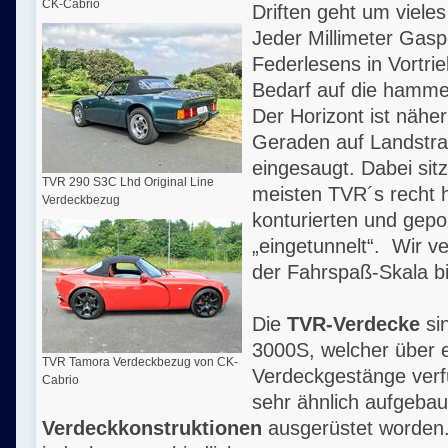
CK-Cabrio
Driften geht um vieles
Jeder Millimeter Gas
Federlesens in Vortri
Bedarf auf die hammer
Der Horizont ist näher
Geraden auf Landstra
eingesaugt. Dabei sitz
TVR 290 S3C Lhd Original Line
meisten TVR´s recht h
Verdeckbezug
konturierten und gepo
„eingetunnelt“. Wir v
der Fahrspaß-Skala b
Die
TVR-Verdecke
si
3000S, welcher über e
TVR Tamora Verdeckbezug von CK-
Verdeckgestänge verfü
Cabrio
sehr ähnlich aufgeba
Verdeckkonstruktionen
ausgerüstet worden. 