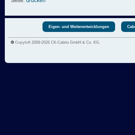
Seite:
drucken
Eigen- und Weiterentwicklungen
Cabr
Copyleft
2009-2026 CK-Cabrio GmbH & Co. KG.