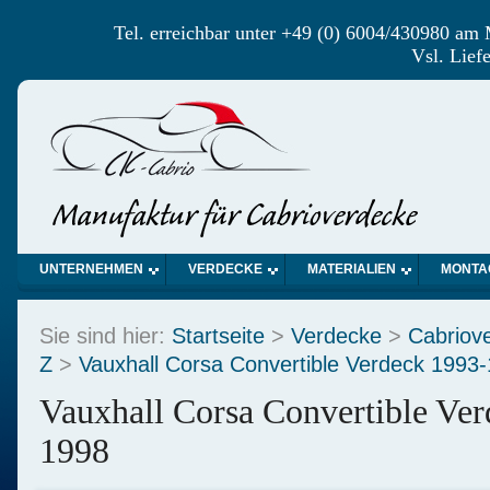
Tel. erreichbar unter +49 (0) 6004/430980 am
Vsl. Lief
UNTERNEHMEN
VERDECKE
MATERIALIEN
MONTA
Sie sind hier:
Startseite
>
Verdecke
>
Cabriov
Z
>
Vauxhall Corsa Convertible Verdeck 1993
Vauxhall Corsa Convertible Ver
1998