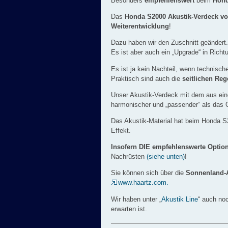
Besonders
empfehlenswert
beim
Hond
Das
Honda S2000 Akustik-Verdeck
vo
Weiterentwicklung
!
Dazu haben wir den Zuschnitt geändert.
Es ist aber auch ein „Upgrade“ in Rich
Es ist ja kein Nachteil, wenn technisc
Praktisch sind auch die
seitlichen Re
Unser Akustik-Verdeck mit dem aus einem
harmonischer und „passender“ als das O
Das Akustik-Material hat beim Honda S
Effekt.
Insofern DIE empfehlenswerte Optio
Nachrüsten
(siehe unten)
!
Sie können sich über die
Sonnenland-A
www.haartz.com.
Wir haben unter „
Akustik Line
“ auch no
erwarten ist.