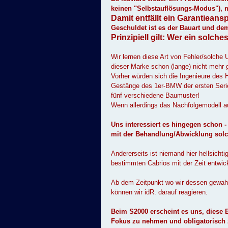
keinen "Selbstauflösungs-Modus"), no
Damit entfällt ein Garantieans
Geschuldet ist es der Bauart und de
Prinzipiell gilt: Wer ein solche
Wir lernen diese Art von Fehler/solch
dieser Marke schon (lange) nicht mehr 
Vorher würden sich die Ingenieure des
Gestänge des 1er-BMW der ersten Serie 
fünf verschiedene Baumuster!
Wenn allerdings das Nachfolgemodell au
Uns interessiert es hingegen schon -
mit der Behandlung/Abwicklung solc
Andererseits ist niemand hier hellsicht
bestimmten Cabrios mit der Zeit entwic
Ab dem Zeitpunkt wo wir dessen gewahr
können wir idR. darauf reagieren.
Beim S2000 erscheint es uns, diese 
Fokus zu nehmen und obligatorisch z