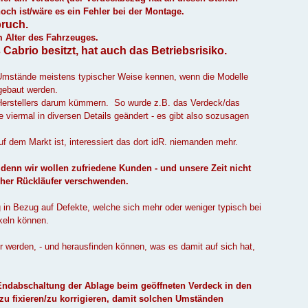
ch ist/wäre es ein Fehler bei der Montage.
pruch.
m Alter des Fahrzeuges.
s Cabrio besitzt, hat auch das Betriebsrisiko.
e Umstände meistens typischer Weise kennen, wenn die Modelle
gebaut werden.
 Herstellers darum kümmern. So wurde z.B. das Verdeck/das
viermal in diversen Details geändert - es gibt also sozusagen
f dem Markt ist, interessiert das dort idR. niemanden mehr.
 denn wir wollen zufriedene Kunden - und unsere Zeit nicht
her Rückläufer verschwenden.
ig in Bezug auf Defekte, welche sich mehr oder weniger typisch bei
keln können.
 werden, - und herausfinden können, was es damit auf sich hat,
Endabschaltung der Ablage beim geöffneten Verdeck in den
u fixieren/zu korrigieren, damit solchen Umständen