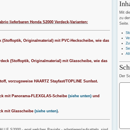
Inh
Mit di
zu dem
abrio lieferbaren Honda S2000 Verdeck-Varianten:
Seite.
St
Ve
(Stoffoptik, Originalmaterial) mit PVC-Heckscheibe, wie das
Zu
Se
Al
eck (Stoffoptik, Originalmaterial) mit Glasscheibe, wie das
Sch
Der Sc
stoff, vorzugsweise HAARTZ Stayfast/TOPLINE Sunfast.
eck mit Panorama-FLEXGLAS-Scheibe
(siehe unten)
und
k mit Glasscheibe
(siehe unten)
.
ALLE S2000 - egal welches Baujahr - adaptieren/aufsatteln, sind