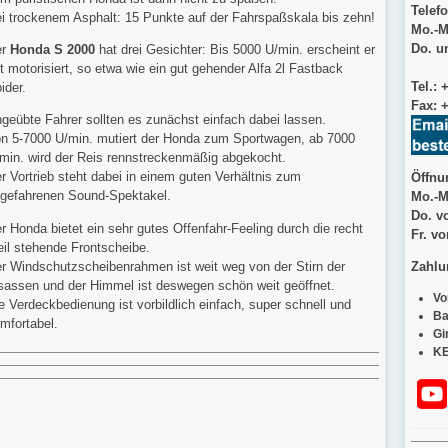
Telefo
i trockenem Asphalt: 15 Punkte auf der Fahrspaßskala bis zehn!
Mo.-M
Do. un
r
Honda S 2000
hat drei Gesichter: Bis 5000 U/min. erscheint er
t motorisiert, so etwa wie ein gut gehender Alfa 2l Fastback
Tel.: 
ider.
Fax:
+
geübte Fahrer sollten es zunächst einfach dabei lassen.
n 5-7000 U/min. mutiert der Honda zum Sportwagen, ab 7000
min. wird der Reis rennstreckenmäßig abgekocht.
r Vortrieb steht dabei in einem guten Verhältnis zum
Öffnu
gefahrenen Sound-Spektakel.
Mo.-M
Do. v
r Honda bietet ein sehr gutes Offenfahr-Feeling durch die recht
Fr. v
eil stehende Frontscheibe.
r Windschutzscheibenrahmen ist weit weg von der Stirn der
Zahlu
sassen und der Himmel ist deswegen schön weit geöffnet.
Vo
e Verdeckbedienung ist vorbildlich einfach, super schnell und
Ba
mfortabel.
Gi
KE