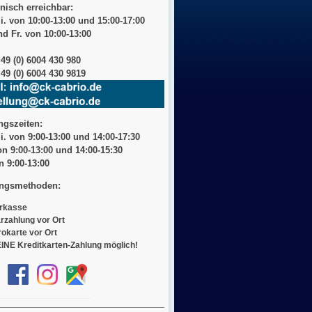
nisch erreichbar:
i. von 10:00-13:00 und 15:00-17:00
d Fr. von 10:00-13:00
+49 (0) 6004 430 980
49 (0) 6004 430 9819
ngszeiten:
i. von 9:00-13:00 und 14:00-17:30
on 9:00-13:00 und 14:00-15:30
on
9:00-13:00
ngsmethoden:
rkasse
rzahlung vor Ort
rokarte vor Ort
INE Kreditkarten-Zahlung möglich!