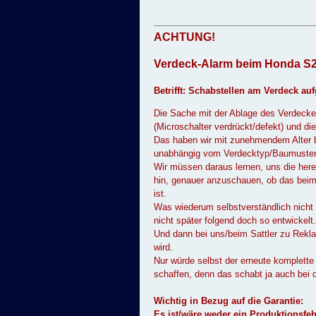
ACHTUNG!
Verdeck-Alarm beim Honda S2
Betrifft: Schabstellen am Verdeck a
Die Sache mit der Ablage des Verdeckes 
(Microschalter verdrückt/defekt) und d
Das haben wir mit zunehmendem Alter b
unabhängig vom Verdecktyp/Baumuster(
Wir müssen daraus lernen, uns die her
hin, genauer anzuschauen, ob das beim 
ist.
Was wiederum selbstverständlich nicht
nicht später folgend doch so entwickelt.
Und dann bei uns/beim Sattler zu Rekl
wird.
Nur würde selbst der erneute komplett
schaffen, denn das schabt ja auch bei 
Wichtig in Bezug auf die Garantie:
Es ist/wäre weder ein Produktionsfe