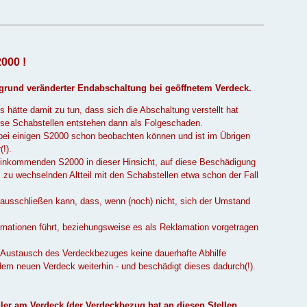
000 !
ufgrund veränderter Endabschaltung bei geöffnetem Verdeck.
hätte damit zu tun, dass sich die Abschaltung verstellt hat
iese Schabstellen entstehen dann als Folgeschaden.
ei einigen S2000 schon beobachten können und ist im Übrigen
!).
einkommenden S2000 in dieser Hinsicht, auf diese Beschädigung
zu wechselnden Altteil mit den Schabstellen etwa schon der Fall
 ausschließen kann, dass, wenn (noch) nicht, sich der Umstand
amationen führt, beziehungsweise es als Reklamation vorgetragen
e Austausch des Verdeckbezuges keine dauerhafte Abhilfe
dem neuen Verdeck weiterhin - und beschädigt dieses dadurch(!).
hler am Verdeck (der Verdeckbezug hat an diesen Stellen