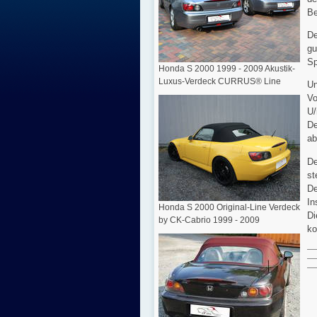
Be
De
gu
Sp
Honda S 2000 1999 - 2009 Akustik-
Luxus-Verdeck CURRUS® Line
Un
Vo
U/
De
ab
De
st
De
In
Honda S 2000 Original-Line Verdeck
Di
by CK-Cabrio 1999 - 2009
ko