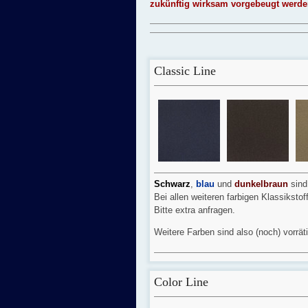
zukünftig wirksam vorgebeugt werde
Classic Line
Schwarz
,
blau
und
dunkelbraun
sind
Bei allen weiteren farbigen Klassiksto
Bitte extra anfragen.
Weitere Farben sind also (noch) vorrät
Color Line