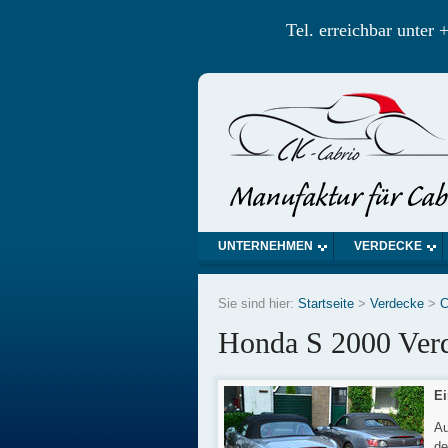
Tel. erreichbar unte
UNTERNEHMEN
VERDECKE
Sie sind hier:
Startseite
>
Verdecke
>
C
Honda S 2000 Verd
Ei
Au
de