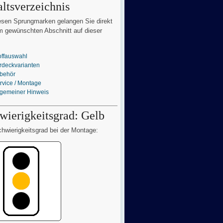
altsverzeichnis
esen Sprungmarken gelangen Sie direkt
 gewünschten Abschnitt auf dieser
offauswahl
rdeckvarianten
behör
rvice / Montage
lgemeiner Hinweis
wierigkeitsgrad: Gelb
hwierigkeitsgrad bei der Montage: