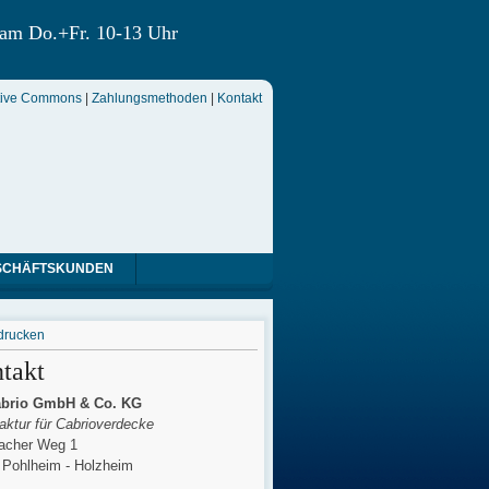
 am Do.+Fr. 10-13 Uhr
tive Commons
|
Zahlungsmethoden
|
Kontakt
SCHÄFTSKUNDEN
drucken
takt
brio GmbH & Co. KG
ktur für Cabrioverdecke
cher Weg 1
 Pohlheim - Holzheim