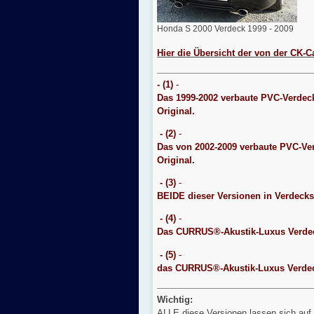
Honda S 2000 Verdeck 1999 - 2009
Hier die Übersicht der von der CK-C
- (1)
-
Das 1999-2002 verbaute PVC-Verdeck 
Original.
- (2)
-
Das von 2002-2009 verbaute PVC-Verd
Original.
- (3)
-
BEIDE dieser Versionen in Verdeck
- (4)
-
Das CURRUS®-Akustik-Luxus Verd
- (5)
-
das CURRUS®-Akustik-Luxus Verdec
Wichtig:
ALLE diese Versionen lassen sich auf 