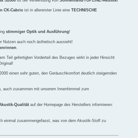
a S2000
ist die Verwendung von
Sonnenland/TOPLINE-Akustik!
n CK-Cabrio
ist in allererster Linie eine
TECHNISCHE
tung
stimmiger Optik und Ausführung
!
her Nutzen auch noch ästhetisch aussieht!
genrinnen
.
 Teil gefertigten Vorderteil des Bezuges wirkt in jeder Hinsicht
riginal!
2000 einen sehr guten, den Geräuschkomfort deutlich steigernden
n
, auch zusammen mit unserem Innenhimmel zum
kustik-Qualität
auf der Homepage des Herstellers informieren:
ch einmal zusammengefasst, was von dem Akustik-Stoff zu