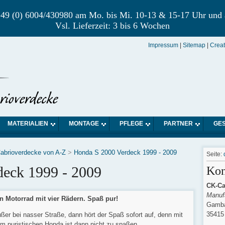
r +49 (0) 6004/430980 am Mo. bis Mi. 10-13 & 15-17 Uhr und
Vsl. Lieferzeit: 3 bis 6 Wochen
Impressum
|
Sitemap
|
Crea
MATERIALIEN
MONTAGE
PFLEGE
PARTNER
GE
abrioverdecke von A-Z
>
Honda S 2000 Verdeck 1999 - 2009
Seite:
eck 1999 - 2009
Kon
CK-Ca
Manufa
n Motorrad mit vier Rädern. Spaß pur!
Gamba
35415
ßer bei nasser Straße, dann hört der Spaß sofort auf, denn mit
m puristischen Honda ist dann nicht zu spaßen.